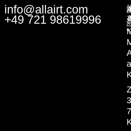
info@allairt.com
A
I
G
+49 721 98619996
–
S
al
R
v
M
A
K
K