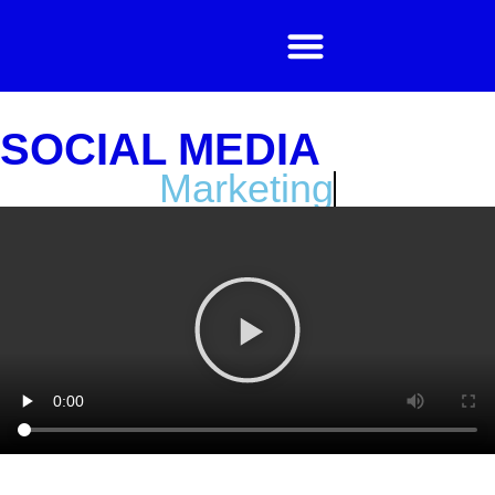
SOCIAL MEDIA
M
a
r
k
e
t
i
n
g