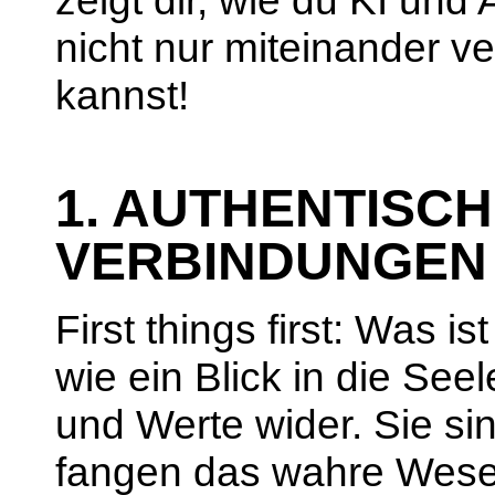
zeigt dir, wie du KI und
nicht nur miteinander v
kannst!
1. AUTHENTISCH
VERBINDUNGEN
First things first: Was 
wie ein Blick in die See
und Werte wider. Sie si
fangen das wahre Wesen