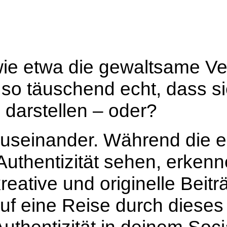
wie etwa die
gewaltsame Ve
le so täuschend echt, dass s
z darstellen – oder?
useinander. Während die e
Authentizität sehen, erken
reative und originelle Beitr
auf eine Reise durch diese