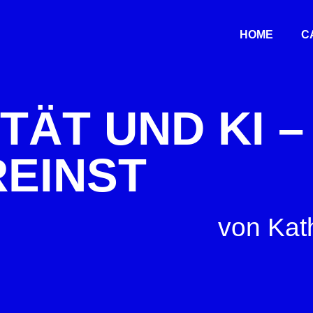
HOME
C
TÄT UND KI –
REINST
von
Kat