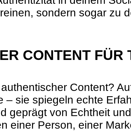
 Authentizität in deinem So
ereinen, sondern sogar zu d
ER CONTENT FÜR T
ist authentischer Content? A
le – sie spiegeln echte Erf
nd geprägt von Echtheit un
 einer Person, einer Mar