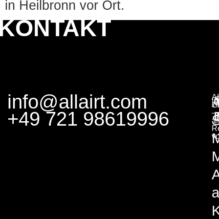
in Heilbronn vor Ort.
KONTAKT
info@allairt.com
A
I
G
+49 721 98619996
–
S
al
R
v
M
A
K