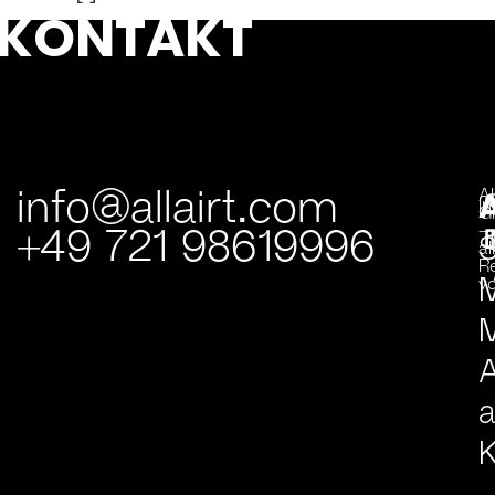
KONTAKT
info@allairt.com
A
I
G
+49 721 98619996
–
S
al
R
v
M
A
K