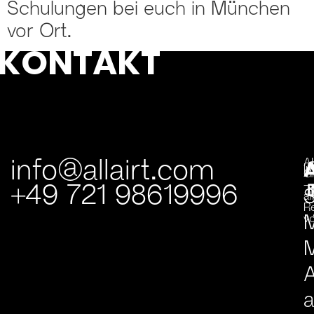
Schulungen bei euch in München
vor Ort.
KONTAKT
info@allairt.com
A
I
G
+49 721 98619996
–
S
al
R
v
M
A