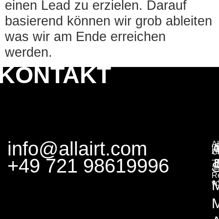
einen Lead zu erzielen. Darauf
basierend können wir grob ableiten
was wir am Ende erreichen
werden.
KONTAKT
info@allairt.com
A
I
G
+49 721 98619996
–
S
al
R
v
M