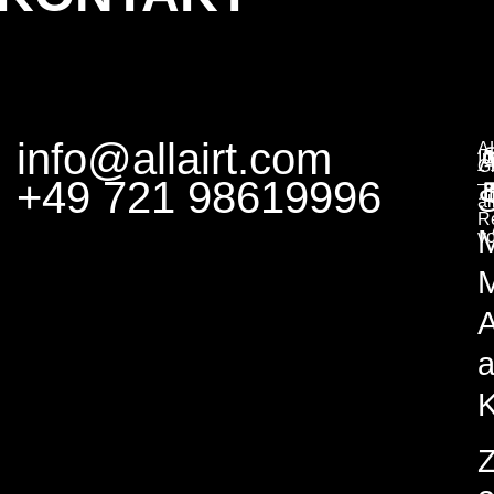
info@allairt.com
A
I
G
+49 721 98619996
–
S
al
R
v
M
A
K