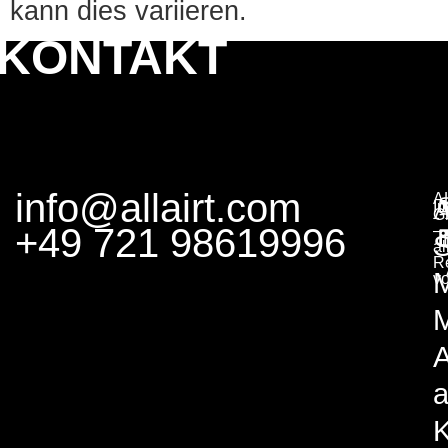
kann dies variieren.
KONTAKT
info@allairt.com
A
I
G
+49 721 98619996
–
S
al
R
v
M
A
K