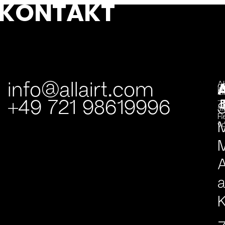
KONTAKT
info@allairt.com
A
I
G
+49 721 98619996
–
S
al
R
v
M
A
K