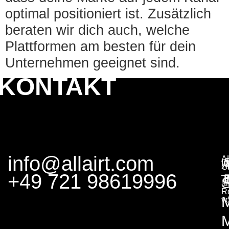
optimal positioniert ist. Zusätzlich
beraten wir dich auch, welche
Plattformen am besten für dein
Unternehmen geeignet sind.
KONTAKT
info@allairt.com
A
I
G
+49 721 98619996
–
S
al
R
v
M