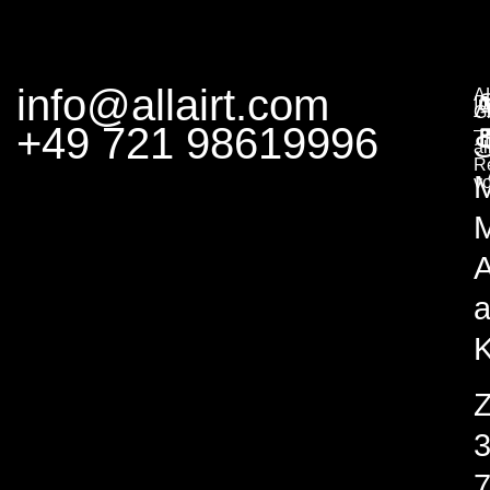
info@allairt.com
A
I
G
+49 721 98619996
–
S
al
R
v
M
A
K