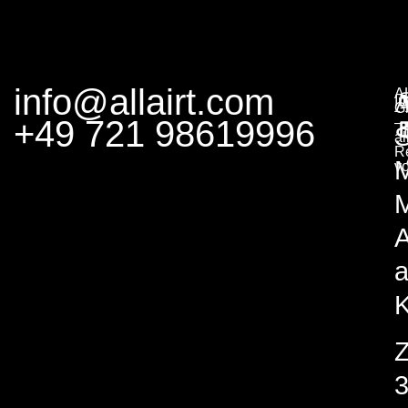
info@allairt.com
A
I
G
+49 721 98619996
–
S
al
R
v
M
A
K