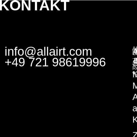
KONTAKT
info@allairt.com
A
I
G
+49 721 98619996
–
S
al
R
v
M
A
K