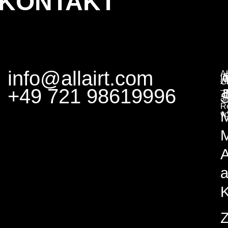
KONTAKT
info@allairt.com
A
I
G
+49 721 98619996
–
S
al
R
v
M
A
K