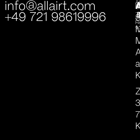
info@allairt.com
A
I
G
+49 721 98619996
–
S
al
R
v
M
A
K
7
K