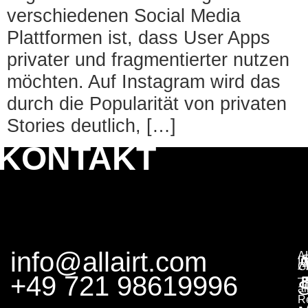
verschiedenen Social Media
Plattformen ist, dass User Apps
privater und fragmentierter nutzen
möchten. Auf Instagram wird das
durch die Popularität von privaten
Stories deutlich, […]
KONTAKT
info@allairt.com
A
I
G
+49 721 98619996
–
S
al
R